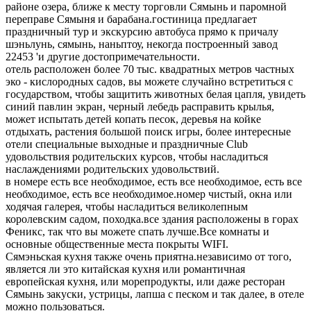
районе озера, ближе к месту торговли Сямынь и паромной
переправе Сямыня и барабана.гостиница предлагает
праздничный тур и экскурсию автобуса прямо к причалу
шэньлунь, сямынь, наньптоу, некогда построенный завод
22453 'и другие достопримечательности.
отель расположен более 70 тыс. квадратных метров частных
эко - кислородных садов, вы можете случайно встретиться с
государством, чтобы защитить животных белая цапля, увидеть
синий павлин экран, черный лебедь расправить крылья,
может испытать детей копать песок, деревья на койке
отдыхать, растения большой поиск игры, более интересные
отели специальные выходные и праздничные Club
удовольствия родительских курсов, чтобы насладиться
наслаждениями родительских удовольствий.
в номере есть все необходимое, есть все необходимое, есть все
необходимое, есть все необходимое.номер чистый, окна или
ходячая галерея, чтобы насладиться великолепным
королевским садом, походка.все здания расположены в горах
Феникс, так что вы можете спать лучше.Все комнаты и
основные общественные места покрыты WIFI.
Сямэньская кухня также очень приятна.независимо от того,
является ли это китайская кухня или романтичная
европейская кухня, или морепродукты, или даже ресторан
Сямынь закуски, устрицы, лапша с песком и так далее, в отеле
можно пользоваться.