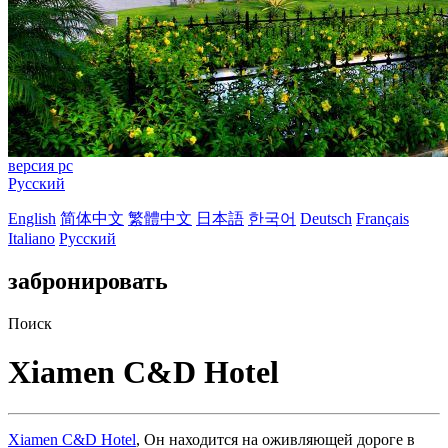
версия pc
Русский
English
简体中文
繁體中文
日本語
한국어
Deutsch
Français
Italiano
Русский
забронировать
Поиск
Xiamen C&D Hotel
Xiamen C&D Hotel
, Он находится на оживляющей дороге в